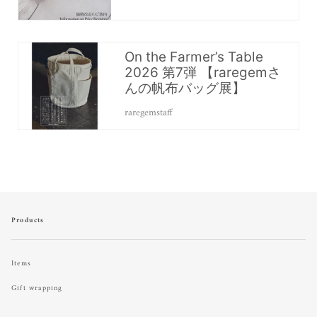
On the Farmer’s Table
2026 第7弾 【raregemさ
んの帆布バッグ展】
raregemstaff
Products
Items
Gift wrapping