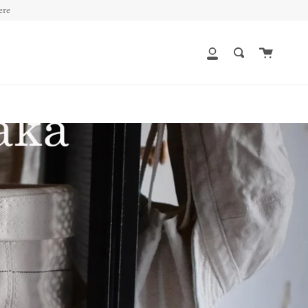
ere
Cart
My
Search
Account