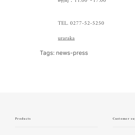
時間：
11:00〜17:00
TEL.
0277-52-5250
uraraka
Tags:
news-press
Products
Customer su