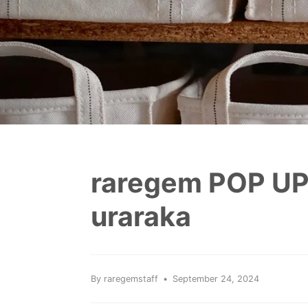
raregem POP U
uraraka
By raregemstaff
September 24, 2024