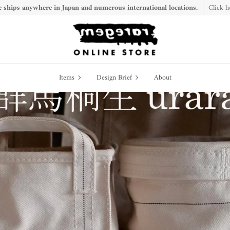
 ships anywhere in Japan and numerous international locations.
Click h
Items
Design
Items
Design Brief
About
Brief