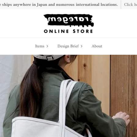
 ships anywhere in Japan and numerous international locations.
Click h
Items
Design
Items
Design Brief
About
Brief