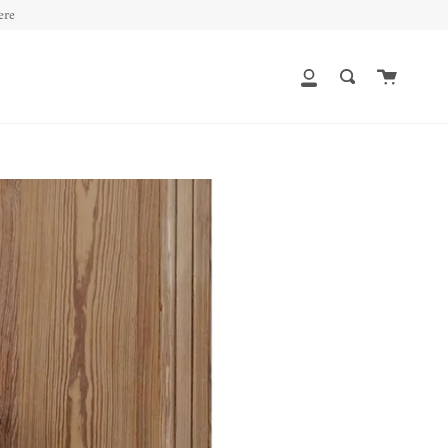
ere
Cart
My
Search
Account