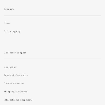
Products
Items
Gift wrapping
Customer support
Contact us
Repair & Customize
Care & Attention
Shipping & Returns
International Shipments