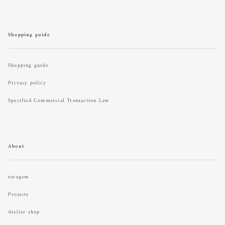
Shopping guide
Shopping guide
Privacy policy
Specified Commercial Transaction Law
About
raregem
Projects
Atelier shop