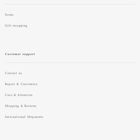
Items
Gift wrapping
Customer support
Contact us
Repair & Customize
Care & Attention
Shipping & Returns
International Shipments