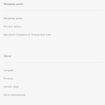
Shopping guide
Shopping guide
Privacy policy
Specified Commercial Transaction Law
About
raregem
Projects
Atelier shop
Store information