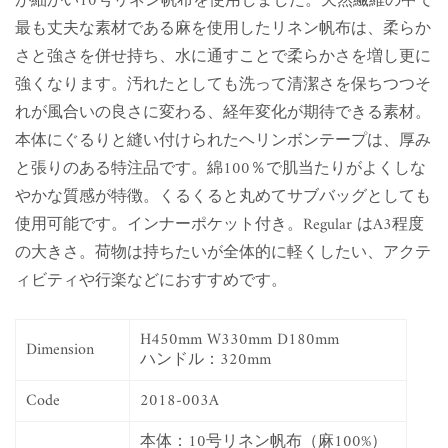
が細かい10号リネン帆布を使用しました。天然繊維の中で
最も丈夫な素材である麻を使用したリネン帆布は、柔らか
さと強さを併せ持ち、水に通すことで柔らかさを増し更に
強くなります。汚れたとしても洗って清潔さを保ちつつそ
れが風合いの良さに変わる、経年変化が期待できる素材。
本体にぐるりと縫い付けられたヘリンボンテープは、厚み
と張りのある特注品です。綿100％で肌当たりがよくしな
やかな質感が特徴。くるくると丸めてサブバッグとしても
使用可能です。インナーポケット付き。Regular はA3程度
の大きさ。荷物は持ちたいが全体的に軽くしたい、アクテ
ィビティや行楽などにおすすめです。
H450mm W330mm D180mm
Dimension
ハンドル：320mm
Code
2018-003A
本体：10号リネン帆布（麻100%）